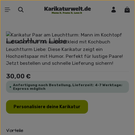
Zum Hauptinhalt springen
War
Bildergalerie überspringen
Leuchtturm Liebe
Leuchtturm Liebe: Diese Karikatur zeigt ein
Hochzeitspaar mit Humor. Perfekt für lustige Paare!
Jetzt bestellen und schnelle Lieferung sichern!
Regulärer Preis:
30,00 €
Anfertigung nach Bestellung, Lieferzeit: 4-7 Werktage;
Express möglich
Personalisiere deine Karikatur
Vorteile