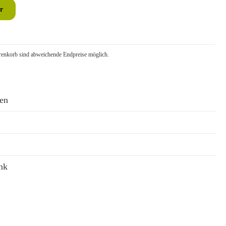
r
nkorb sind abweichende Endpreise möglich.
ren
nk