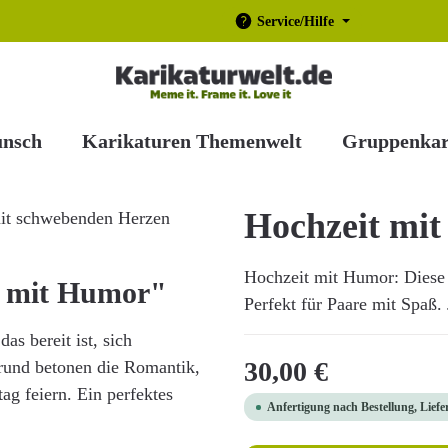
Service/Hilfe
unsch
Karikaturen Themenwelt
Gruppenkar
Hochzeit mi
Hochzeit mit Humor: Diese 
t mit Humor"
Perfekt für Paare mit Spaß. 
as bereit ist, sich
Regulärer Preis:
30,00 €
grund betonen die Romantik,
ag feiern. Ein perfektes
Anfertigung nach Bestellung, Liefe