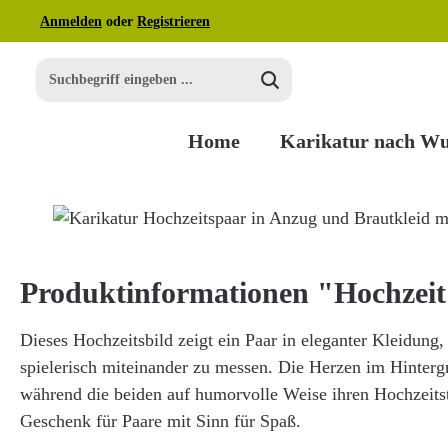
Anmelden
oder
Registrieren
m Hauptinhalt springen
Zur Suche springen
Zur Hauptnavigation springen
Home
Karikatur nach W
Bildergalerie überspringen
Produktinformationen "Hochzei
Dieses Hochzeitsbild zeigt ein Paar in eleganter Kleidung, d
spielerisch miteinander zu messen. Die Herzen im Hinter
während die beiden auf humorvolle Weise ihren Hochzeitst
Geschenk für Paare mit Sinn für Spaß.