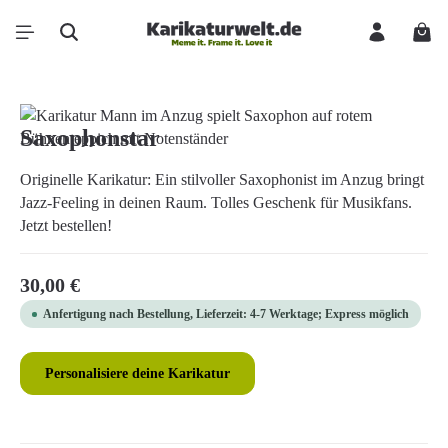
Zum Hauptinhalt springen
Ware
Bildergalerie überspringen
Saxophonstar
Originelle Karikatur: Ein stilvoller Saxophonist im Anzug bringt
Jazz-Feeling in deinen Raum. Tolles Geschenk für Musikfans.
Jetzt bestellen!
Regulärer Preis:
30,00 €
Anfertigung nach Bestellung, Lieferzeit: 4-7 Werktage; Express möglich
Personalisiere deine Karikatur