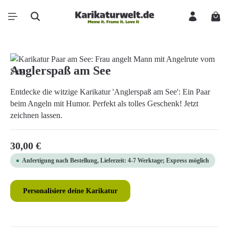
Zum Hauptinhalt springen
Ware
Bildergalerie überspringen
Anglerspaß am See
Entdecke die witzige Karikatur 'Anglerspaß am See': Ein Paar
beim Angeln mit Humor. Perfekt als tolles Geschenk! Jetzt
zeichnen lassen.
Regulärer Preis:
30,00 €
Anfertigung nach Bestellung, Lieferzeit: 4-7 Werktage; Express möglich
Personalisiere deine Karikatur