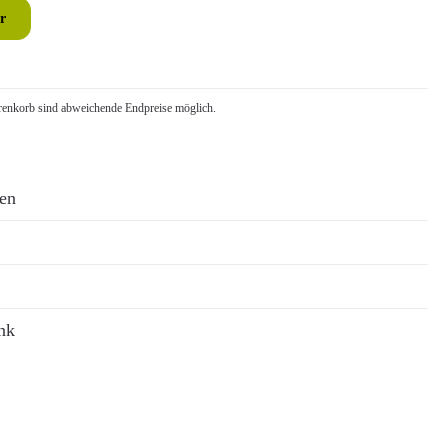
r
nkorb sind abweichende Endpreise möglich.
ren
nk