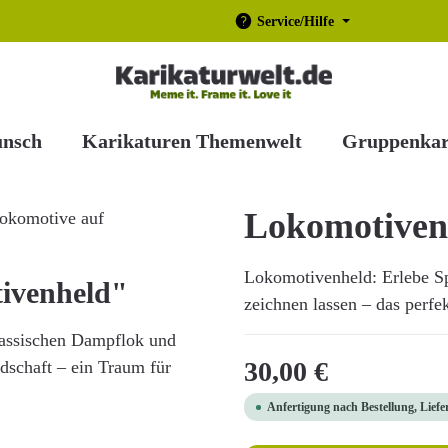
Service/Hilfe
unsch
Karikaturen Themenwelt
Gruppenkar
Lokomotiven
Lokomotivenheld: Erlebe Sp
ivenheld"
zeichnen lassen – das perfe
klassischen Dampflok und
Regulärer Preis:
30,00 €
dschaft – ein Traum für
Anfertigung nach Bestellung, Liefe