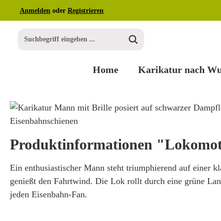
Anmelden
oder
Registrieren
m Hauptinhalt springen
Zur Suche springen
Zur Hauptnavigation springen
Home
Karikatur nach W
Bildergalerie überspringen
Produktinformationen "Lokomot
Ein enthusiastischer Mann steht triumphierend auf einer 
genießt den Fahrtwind. Die Lok rollt durch eine grüne Lan
jeden Eisenbahn-Fan.