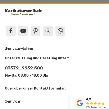
Service-Hotline
Unterstützung und Beratung unter:
03379- 9939 580
Mo-Sa, 08:00 - 18:00 Uhr
Oder über unser
Kontaktformular
.
4,9
Service
★
★
★
★
☆
★
476 Rezensionen