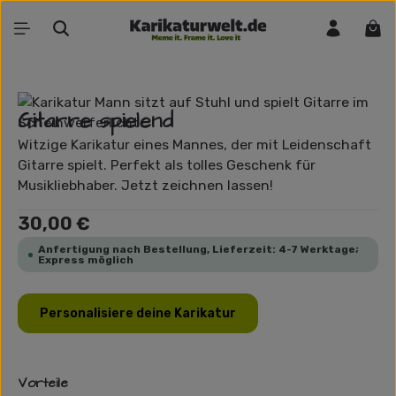
Zum Hauptinhalt springen
War
Bildergalerie überspringen
Gitarre spielend
Witzige Karikatur eines Mannes, der mit Leidenschaft
Gitarre spielt. Perfekt als tolles Geschenk für
Musikliebhaber. Jetzt zeichnen lassen!
Regulärer Preis:
30,00 €
Anfertigung nach Bestellung, Lieferzeit: 4-7 Werktage;
Express möglich
Personalisiere deine Karikatur
Vorteile