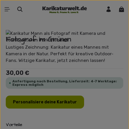
Zum Hauptinhalt springen
War
Bildergalerie überspringen
Fotograf im Grünen
Lustiges Zeichnung: Karikatur eines Mannes mit
Kamera in der Natur. Perfekt für kreative Outdoor-
Fans. Witzige Karikatur, jetzt zeichnen lassen!
Regulärer Preis:
30,00 €
Anfertigung nach Bestellung, Lieferzeit: 4-7 Werktage;
Express möglich
Personalisiere deine Karikatur
Vorteile