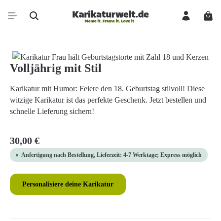
Zum Hauptinhalt springen
Ware
Bildergalerie überspringen
Volljährig mit Stil
Karikatur mit Humor: Feiere den 18. Geburtstag stilvoll! Diese
witzige Karikatur ist das perfekte Geschenk. Jetzt bestellen und
schnelle Lieferung sichern!
Regulärer Preis:
30,00 €
Anfertigung nach Bestellung, Lieferzeit: 4-7 Werktage; Express möglich
Personalisiere deine Karikatur