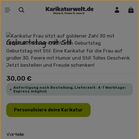
Zum Hauptinhalt springen
War
Bildergalerie überspringen
Geburtstag mit Stil
Geburtstag mit Stil: Eine Karikatur für die Frau auf
großer 30. Feiere mit Humor und Stil! Tolles Geschenk.
Jetzt bestellen und Freude schenken!
Regulärer Preis:
30,00 €
Anfertigung nach Bestellung, Lieferzeit: 4-7 Werktage;
Express möglich
Personalisiere deine Karikatur
Vorteile