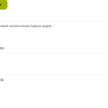
r
nkorb sind abweichende Endpreise möglich.
ren
nk