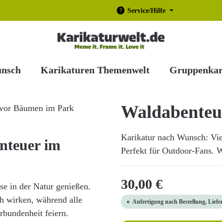
Service/Hilfe
unsch
Karikaturen Themenwelt
Gruppenkar
Waldabenteu
Karikatur nach Wunsch: Vi
nteuer im
Perfekt für Outdoor-Fans. Wi
Regulärer Preis:
30,00 €
se in der Natur genießen.
h wirken, während alle
Anfertigung nach Bestellung, Liefe
erbundenheit feiern.