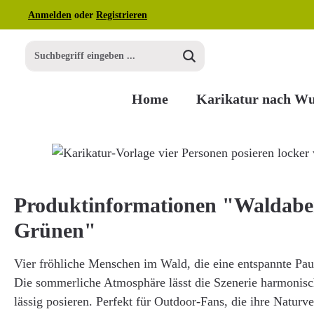
Anmelden
oder
Registrieren
m Hauptinhalt springen
Zur Suche springen
Zur Hauptnavigation springen
Home
Karikatur nach W
Bildergalerie überspringen
Produktinformationen "Waldabe
Grünen"
Vier fröhliche Menschen im Wald, die eine entspannte Pau
Die sommerliche Atmosphäre lässt die Szenerie harmonisc
lässig posieren. Perfekt für Outdoor-Fans, die ihre Naturv