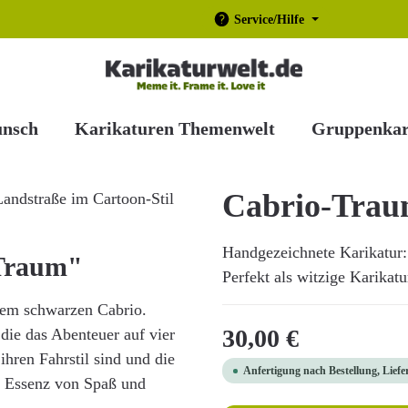
Service/Hilfe
unsch
Karikaturen Themenwelt
Gruppenkar
Cabrio-Tra
Handgezeichnete Karikatur: 
-Traum"
Perfekt als witzige Karikatu
inem schwarzen Cabrio.
Regulärer Preis:
30,00 €
, die das Abenteuer auf vier
ihren Fahrstil sind und die
Anfertigung nach Bestellung, Liefe
ie Essenz von Spaß und