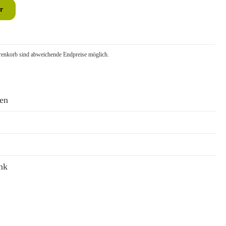
r
nkorb sind abweichende Endpreise möglich.
ren
nk