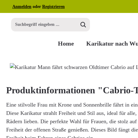
Anmelden
oder
Registrieren
m Hauptinhalt springen
Zur Suche springen
Zur Hauptnavigation springen
Home
Karikatur nach W
Bildergalerie überspringen
Produktinformationen "Cabrio
Eine stilvolle Frau mit Krone und Sonnenbrille fährt in e
Diese Karikatur strahlt Freiheit und Stil aus, ideal für alle
Rädern lieben. Die perfekte Wahl für Frauen, die stolz auf 
Freiheit der offenen Straße genießen. Dieses Bild fängt d