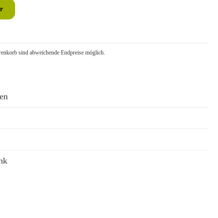
r
nkorb sind abweichende Endpreise möglich.
ren
nk