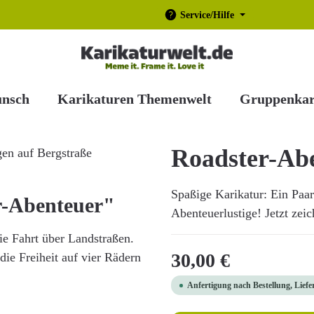
Service/Hilfe
unsch
Karikaturen Themenwelt
Gruppenkar
Roadster-Ab
Spaßige Karikatur: Ein Paar 
r-Abenteuer"
Abenteuerlustige! Jetzt zei
ie Fahrt über Landstraßen.
Regulärer Preis:
30,00 €
die Freiheit auf vier Rädern
Anfertigung nach Bestellung, Liefe