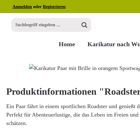
Anmelden
oder
Registrieren
m Hauptinhalt springen
Zur Suche springen
Zur Hauptnavigation springen
Home
Karikatur nach W
Bildergalerie überspringen
Produktinformationen "Roadste
Ein Paar fährt in einem sportlichen Roadster und genießt d
Perfekt für Abenteuerlustige, die das Leben im Freien und 
schätzen.