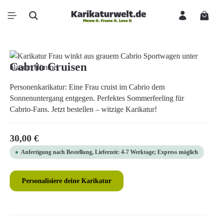
Zum Hauptinhalt springen
Ware
Bildergalerie überspringen
Cabrio Cruisen
Personenkarikatur: Eine Frau cruist im Cabrio dem
Sonnenuntergang entgegen. Perfektes Sommerfeeling für
Cabrio-Fans. Jetzt bestellen – witzige Karikatur!
Regulärer Preis:
30,00 €
Anfertigung nach Bestellung, Lieferzeit: 4-7 Werktage; Express möglich
Personalisiere deine Karikatur