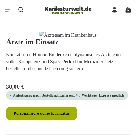
Zum Hauptinhalt springen
Ware
Bildergalerie überspringen
Ärzte im Einsatz
Karikatur mit Humor: Entdecke ein dynamisches Ärzteteam
voller Kompetenz und Spaß. Perfekt für Mediziner! Jetzt
bestellen und schnelle Lieferung sichern.
Regulärer Preis:
30,00 €
Anfertigung nach Bestellung, Lieferzeit: 4-7 Werktage; Express möglich
Personalisiere deine Karikatur