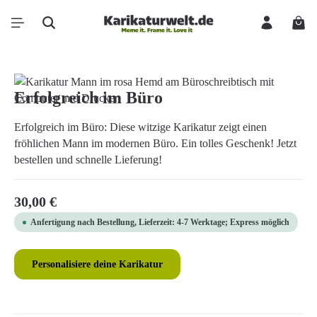
Zum Hauptinhalt springen
Ware
Bildergalerie überspringen
Erfolgreich im Büro
Erfolgreich im Büro: Diese witzige Karikatur zeigt einen
fröhlichen Mann im modernen Büro. Ein tolles Geschenk! Jetzt
bestellen und schnelle Lieferung!
Regulärer Preis:
30,00 €
Anfertigung nach Bestellung, Lieferzeit: 4-7 Werktage; Express möglich
Personalisiere deine Karikatur