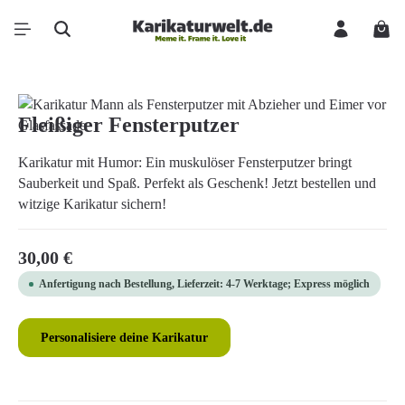
Zum Hauptinhalt springen
Ware
Bildergalerie überspringen
Fleißiger Fensterputzer
Karikatur mit Humor: Ein muskulöser Fensterputzer bringt
Sauberkeit und Spaß. Perfekt als Geschenk! Jetzt bestellen und
witzige Karikatur sichern!
Regulärer Preis:
30,00 €
Anfertigung nach Bestellung, Lieferzeit: 4-7 Werktage; Express möglich
Personalisiere deine Karikatur