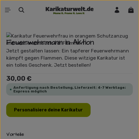
Zum Hauptinhalt springen
War
Bildergalerie überspringen
Feuerwehrmann in Aktion
Jetzt gestalten lassen: Ein tapferer Feuerwehrmann
kämpft gegen Flammen. Diese witzige Karikatur ist
ein tolles Geschenk. Jetzt bestellen!
Regulärer Preis:
30,00 €
Anfertigung nach Bestellung, Lieferzeit: 4-7 Werktage;
Express möglich
Personalisiere deine Karikatur
Vorteile