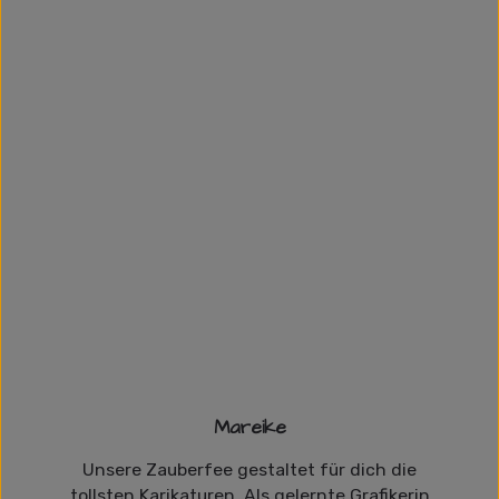
Mareike
Unsere Zauberfee gestaltet für dich die
tollsten Karikaturen. Als gelernte Grafikerin