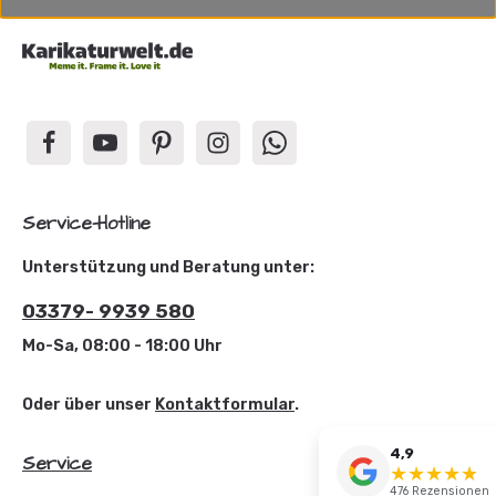
Service-Hotline
Unterstützung und Beratung unter:
03379- 9939 580
Mo-Sa, 08:00 - 18:00 Uhr
Oder über unser
Kontaktformular
.
4,9
Service
★
★
★
★
☆
★
476 Rezensionen