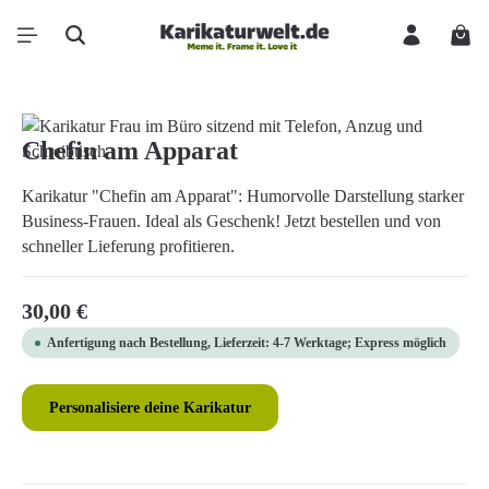
Zum Hauptinhalt springen
Ware
Bildergalerie überspringen
Chefin am Apparat
Karikatur "Chefin am Apparat": Humorvolle Darstellung starker
Business-Frauen. Ideal als Geschenk! Jetzt bestellen und von
schneller Lieferung profitieren.
Regulärer Preis:
30,00 €
Anfertigung nach Bestellung, Lieferzeit: 4-7 Werktage; Express möglich
Personalisiere deine Karikatur