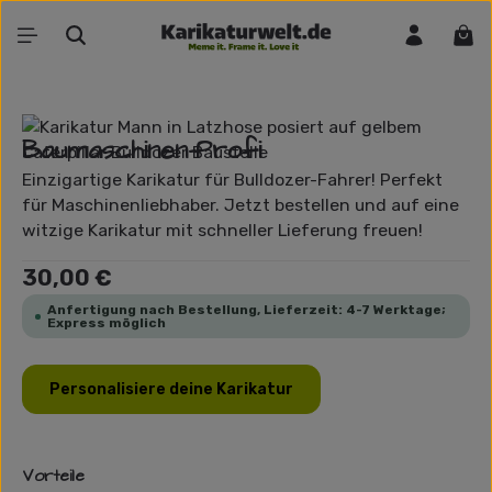
Zum Hauptinhalt springen
War
Bildergalerie überspringen
Baumaschinen-Profi
Einzigartige Karikatur für Bulldozer-Fahrer! Perfekt
für Maschinenliebhaber. Jetzt bestellen und auf eine
witzige Karikatur mit schneller Lieferung freuen!
Regulärer Preis:
30,00 €
Anfertigung nach Bestellung, Lieferzeit: 4-7 Werktage;
Express möglich
Personalisiere deine Karikatur
Vorteile