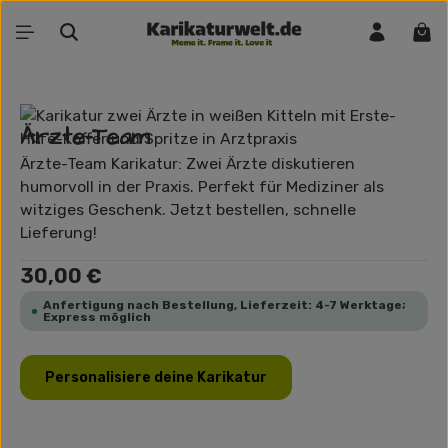
Zum Hauptinhalt springen
War
Bildergalerie überspringen
Ärzte-Team
Ärzte-Team Karikatur: Zwei Ärzte diskutieren
humorvoll in der Praxis. Perfekt für Mediziner als
witziges Geschenk. Jetzt bestellen, schnelle
Lieferung!
Regulärer Preis:
30,00 €
Anfertigung nach Bestellung, Lieferzeit: 4-7 Werktage;
Express möglich
Personalisiere deine Karikatur