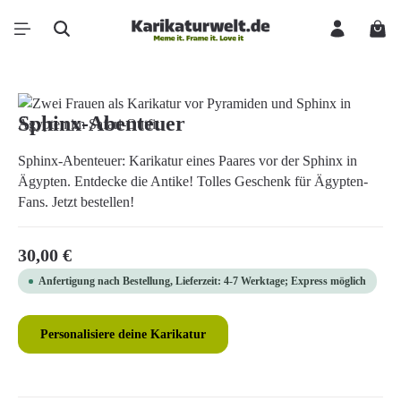
Zum Hauptinhalt springen
Ware
Bildergalerie überspringen
Sphinx-Abenteuer
Sphinx-Abenteuer: Karikatur eines Paares vor der Sphinx in
Ägypten. Entdecke die Antike! Tolles Geschenk für Ägypten-
Fans. Jetzt bestellen!
Regulärer Preis:
30,00 €
Anfertigung nach Bestellung, Lieferzeit: 4-7 Werktage; Express möglich
Personalisiere deine Karikatur