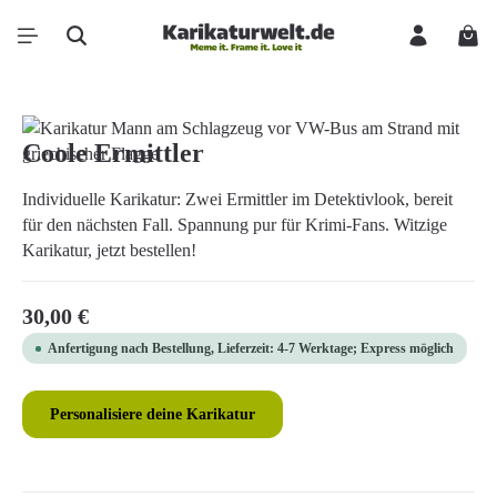
Zum Hauptinhalt springen
Ware
Bildergalerie überspringen
Coole Ermittler
Individuelle Karikatur: Zwei Ermittler im Detektivlook, bereit
für den nächsten Fall. Spannung pur für Krimi-Fans. Witzige
Karikatur, jetzt bestellen!
Regulärer Preis:
30,00 €
Anfertigung nach Bestellung, Lieferzeit: 4-7 Werktage; Express möglich
Personalisiere deine Karikatur