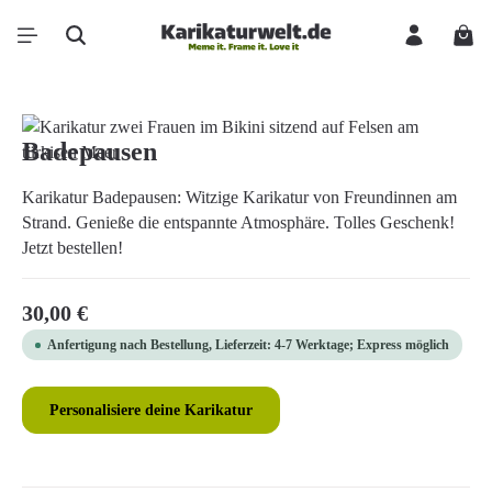
Zum Hauptinhalt springen
Ware
Bildergalerie überspringen
Badepausen
Karikatur Badepausen: Witzige Karikatur von Freundinnen am
Strand. Genieße die entspannte Atmosphäre. Tolles Geschenk!
Jetzt bestellen!
Regulärer Preis:
30,00 €
Anfertigung nach Bestellung, Lieferzeit: 4-7 Werktage; Express möglich
Personalisiere deine Karikatur