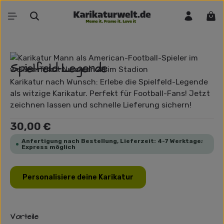
Zum Hauptinhalt springen
War
Bildergalerie überspringen
Spielfeld-Legende
Karikatur nach Wunsch: Erlebe die Spielfeld-Legende
als witzige Karikatur. Perfekt für Football-Fans! Jetzt
zeichnen lassen und schnelle Lieferung sichern!
Regulärer Preis:
30,00 €
Anfertigung nach Bestellung, Lieferzeit: 4-7 Werktage;
Express möglich
Personalisiere deine Karikatur
Vorteile