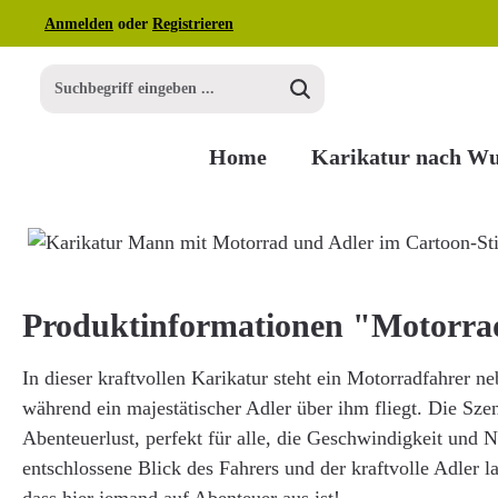
Anmelden
oder
Registrieren
m Hauptinhalt springen
Zur Suche springen
Zur Hauptnavigation springen
Home
Karikatur nach W
Bildergalerie überspringen
Produktinformationen "Motorra
In dieser kraftvollen Karikatur steht ein Motorradfahrer n
während ein majestätischer Adler über ihm fliegt. Die Szen
Abenteuerlust, perfekt für alle, die Geschwindigkeit und N
entschlossene Blick des Fahrers und der kraftvolle Adler l