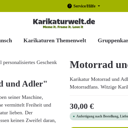
Service/Hilfe
unsch
Karikaturen Themenwelt
Gruppenkar
Motorrad un
Karikatur Motorrad und Adle
d und Adler"
Motorradfans. Witzige Karika
eben seiner Maschine,
Regulärer Preis:
30,00 €
e vermittelt Freiheit und
atur lieben. Der
Anfertigung nach Bestellung, Liefe
assen keinen Zweifel daran,