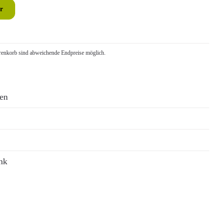
r
nkorb sind abweichende Endpreise möglich.
ren
nk