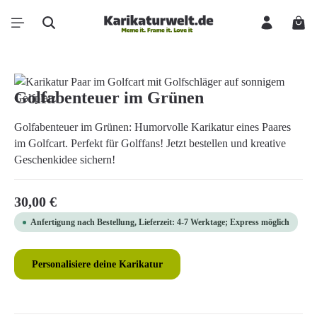
Zum Hauptinhalt springen
Ware
Bildergalerie überspringen
Golfabenteuer im Grünen
Golfabenteuer im Grünen: Humorvolle Karikatur eines Paares
im Golfcart. Perfekt für Golffans! Jetzt bestellen und kreative
Geschenkidee sichern!
Regulärer Preis:
30,00 €
Anfertigung nach Bestellung, Lieferzeit: 4-7 Werktage; Express möglich
Personalisiere deine Karikatur