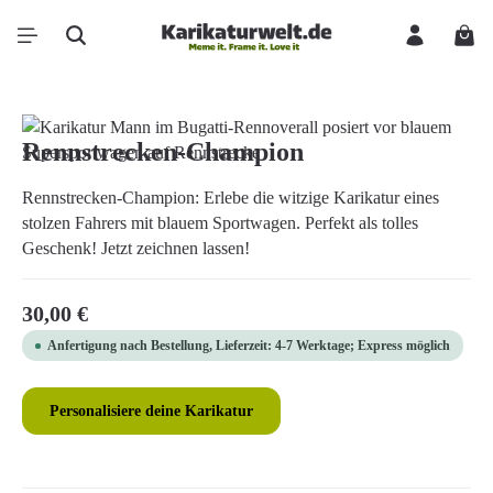
Zum Hauptinhalt springen
Ware
Bildergalerie überspringen
Rennstrecken-Champion
Rennstrecken-Champion: Erlebe die witzige Karikatur eines
stolzen Fahrers mit blauem Sportwagen. Perfekt als tolles
Geschenk! Jetzt zeichnen lassen!
Regulärer Preis:
30,00 €
Anfertigung nach Bestellung, Lieferzeit: 4-7 Werktage; Express möglich
Personalisiere deine Karikatur