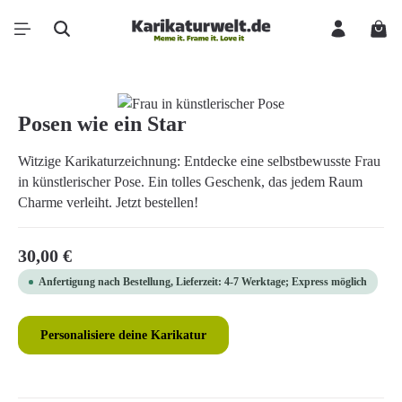
Zum Hauptinhalt springen
Ware
Bildergalerie überspringen
Posen wie ein Star
Witzige Karikaturzeichnung: Entdecke eine selbstbewusste Frau
in künstlerischer Pose. Ein tolles Geschenk, das jedem Raum
Charme verleiht. Jetzt bestellen!
Regulärer Preis:
30,00 €
Anfertigung nach Bestellung, Lieferzeit: 4-7 Werktage; Express möglich
Personalisiere deine Karikatur