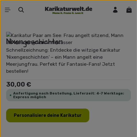
Zum Hauptinhalt springen
War
Bildergalerie überspringen
Nixengeschichten
Schnellzeichnung: Entdecke die witzige Karikatur
'Nixengeschichten' – ein Mann angelt eine
Meerjungfrau. Perfekt für Fantasie-Fans! Jetzt
bestellen!
Regulärer Preis:
30,00 €
Anfertigung nach Bestellung, Lieferzeit: 4-7 Werktage;
Express möglich
Personalisiere deine Karikatur