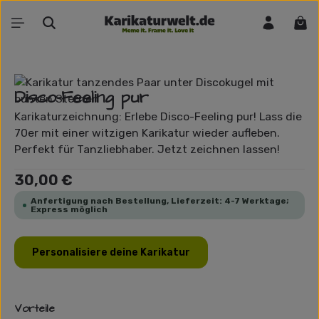
Zum Hauptinhalt springen
War
Bildergalerie überspringen
Disco-Feeling pur
Karikaturzeichnung: Erlebe Disco-Feeling pur! Lass die
70er mit einer witzigen Karikatur wieder aufleben.
Perfekt für Tanzliebhaber. Jetzt zeichnen lassen!
Regulärer Preis:
30,00 €
Anfertigung nach Bestellung, Lieferzeit: 4-7 Werktage;
Express möglich
Personalisiere deine Karikatur
Vorteile