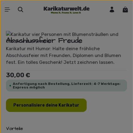
Zum Hauptinhalt springen
War
Bildergalerie überspringen
Abschlussfeier Freude
Karikatur mit Humor: Halte deine fröhliche
Abschlussfeier mit Freunden, Diplomen und Blumen
fest. Ein tolles Geschenk! Jetzt zeichnen lassen.
Regulärer Preis:
30,00 €
Anfertigung nach Bestellung, Lieferzeit: 4-7 Werktage;
Express möglich
Personalisiere deine Karikatur
Vorteile