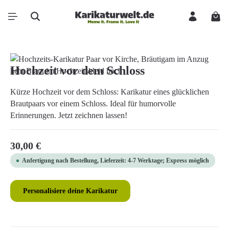
Zum Hauptinhalt springen
Ware
Bildergalerie überspringen
Hochzeit vor dem Schloss
Kürze Hochzeit vor dem Schloss: Karikatur eines glücklichen
Brautpaars vor einem Schloss. Ideal für humorvolle
Erinnerungen. Jetzt zeichnen lassen!
Regulärer Preis:
30,00 €
Anfertigung nach Bestellung, Lieferzeit: 4-7 Werktage; Express möglich
Personalisiere deine Karikatur