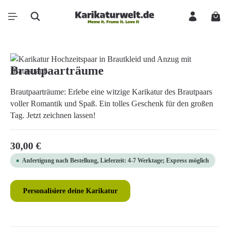
Zum Hauptinhalt springen
Ware
Bildergalerie überspringen
Brautpaarträume
Brautpaarträume: Erlebe eine witzige Karikatur des Brautpaars
voller Romantik und Spaß. Ein tolles Geschenk für den großen
Tag. Jetzt zeichnen lassen!
Regulärer Preis:
30,00 €
Anfertigung nach Bestellung, Lieferzeit: 4-7 Werktage; Express möglich
Personalisiere deine Karikatur