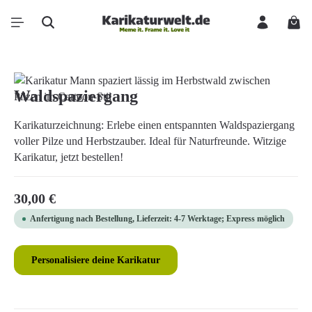
Zum Hauptinhalt springen
Ware
Bildergalerie überspringen
Waldspaziergang
Karikaturzeichnung: Erlebe einen entspannten Waldspaziergang
voller Pilze und Herbstzauber. Ideal für Naturfreunde. Witzige
Karikatur, jetzt bestellen!
Regulärer Preis:
30,00 €
Anfertigung nach Bestellung, Lieferzeit: 4-7 Werktage; Express möglich
Personalisiere deine Karikatur