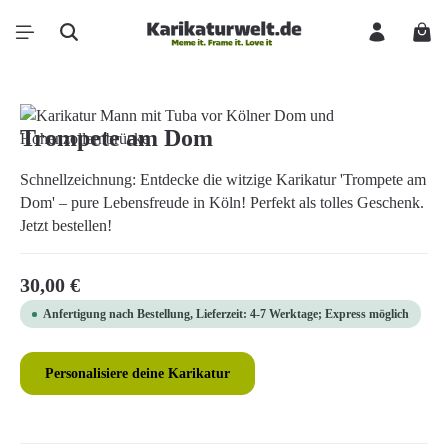
Zum Hauptinhalt springen
Ware
Bildergalerie überspringen
Trompete am Dom
Schnellzeichnung: Entdecke die witzige Karikatur 'Trompete am
Dom' – pure Lebensfreude in Köln! Perfekt als tolles Geschenk.
Jetzt bestellen!
Regulärer Preis:
30,00 €
Anfertigung nach Bestellung, Lieferzeit: 4-7 Werktage; Express möglich
Personalisiere deine Karikatur