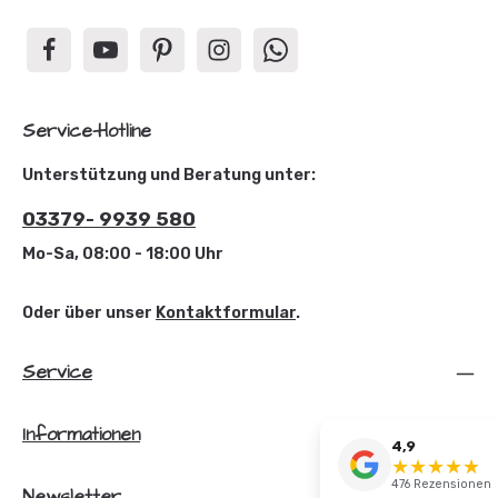
Service-Hotline
Unterstützung und Beratung unter:
03379- 9939 580
Mo-Sa, 08:00 - 18:00 Uhr
Oder über unser
Kontaktformular
.
Service
Informationen
4,9
★
★
★
★
☆
★
476 Rezensionen
Newsletter