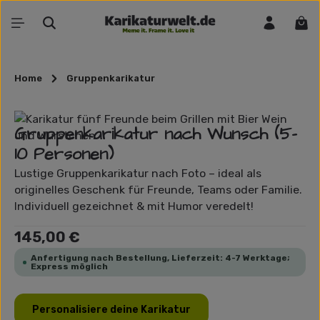
Zum Hauptinhalt springen
War
Home
Gruppenkarikatur
Bildergalerie überspringen
Gruppenkarikatur nach Wunsch (5-
10 Personen)
Lustige Gruppenkarikatur nach Foto – ideal als
originelles Geschenk für Freunde, Teams oder Familie.
Individuell gezeichnet & mit Humor veredelt!
Regulärer Preis:
145,00 €
Anfertigung nach Bestellung, Lieferzeit: 4-7 Werktage;
Express möglich
Personalisiere deine Karikatur