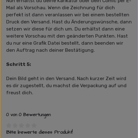
Nun erhältst du deine Karikatur oder dein Comic per E-
Mail als Vorschau. Wenn die Zeichnung für dich
perfekt ist dann veranlassen wir bei einem bestellten
Druck den Versand. Hast du Änderungswünsche, dann
setzen wir diese für dich um. Du erhältst dann eine
weitere Vorschau mit den geänderten Punkten. Hast
du nur eine Grafik Datei bestellt, dann beenden wir
den Auftrag nach deiner Bestätigung.
Schritt 5:
Dein Bild geht in den Versand. Nach kurzer Zeit wird
es dir zugestellt, du machst die Verpackung auf und
freust dich.
0 von 0 Bewertungen
Bitte bewerte dieses Produkt!
Durchschnittliche Bewertung von 0 von 5 Sternen