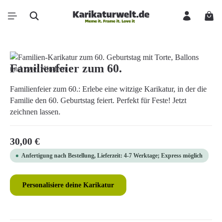
Zum Hauptinhalt springen
Ware
Bildergalerie überspringen
Familienfeier zum 60.
Familienfeier zum 60.: Erlebe eine witzige Karikatur, in der die
Familie den 60. Geburtstag feiert. Perfekt für Feste! Jetzt
zeichnen lassen.
Regulärer Preis:
30,00 €
Anfertigung nach Bestellung, Lieferzeit: 4-7 Werktage; Express möglich
Personalisiere deine Karikatur