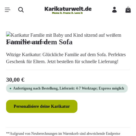
Zum Hauptinhalt springen
Ware
Bildergalerie überspringen
Familie auf dem Sofa
Witzige Karikatur: Glückliche Familie auf dem Sofa. Perfektes
Geschenk für Eltern. Jetzt bestellen für schnelle Lieferung!
Regulärer Preis:
30,00 €
Anfertigung nach Bestellung, Lieferzeit: 4-7 Werktage; Express möglich
Personalisiere deine Karikatur
**Aufgrund von Neuberechnungen im Warenkorb sind abweichende Endpreise