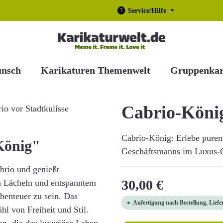
Service/Hilfe
unsch
Karikaturen Themenwelt
Gruppenkar
Cabrio-Köni
Cabrio-König: Erlebe puren 
König"
Geschäftsmanns im Luxus-Cab
brio und genießt
Regulärer Preis:
30,00 €
ten Lächeln und entspanntem
benteuer zu sein. Das
Anfertigung nach Bestellung, Liefe
hl von Freiheit und Stil.