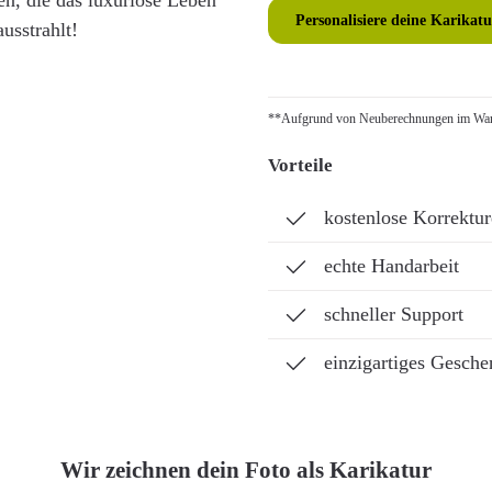
en, die das luxuriöse Leben
Personalisiere deine Karikatu
usstrahlt!
**Aufgrund von Neuberechnungen im Ware
Vorteile
kostenlose Korrektu
echte Handarbeit
schneller Support
einzigartiges Gesche
Wir zeichnen dein Foto als Karikatur