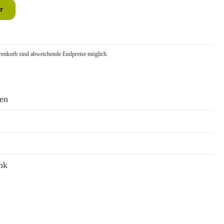
r
nkorb sind abweichende Endpreise möglich.
ren
nk