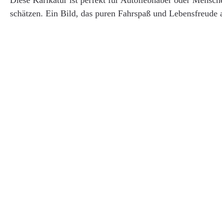
Diese Karikatur ist perfekt für Autoliebhaber oder Mensch
schätzen. Ein Bild, das puren Fahrspaß und Lebensfreude a