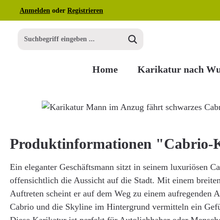
Anmelden
oder
Registrieren
m Hauptinhalt springen
Zur Suche springen
Zur Hauptnavigation springen
Home
Karikatur nach W
Bildergalerie überspringen
Produktinformationen "Cabrio-
Ein eleganter Geschäftsmann sitzt in seinem luxuriösen Ca
offensichtlich die Aussicht auf die Stadt. Mit einem brei
Auftreten scheint er auf dem Weg zu einem aufregenden A
Cabrio und die Skyline im Hintergrund vermitteln ein Gefü