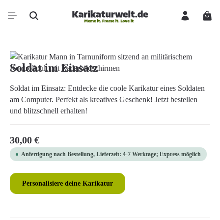
Zum Hauptinhalt springen
Ware
Bildergalerie überspringen
Soldat im Einsatz
Soldat im Einsatz: Entdecke die coole Karikatur eines Soldaten
am Computer. Perfekt als kreatives Geschenk! Jetzt bestellen
und blitzschnell erhalten!
Regulärer Preis:
30,00 €
Anfertigung nach Bestellung, Lieferzeit: 4-7 Werktage; Express möglich
Personalisiere deine Karikatur