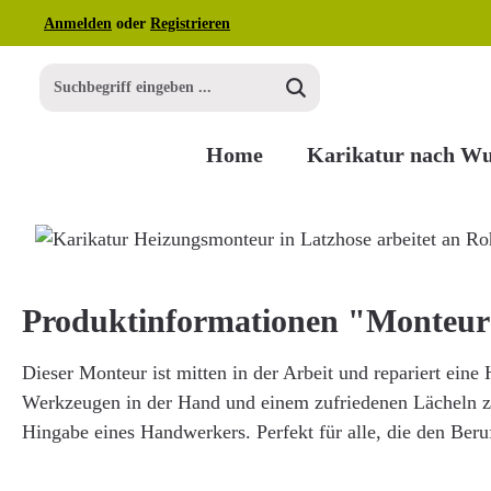
Anmelden
oder
Registrieren
m Hauptinhalt springen
Zur Suche springen
Zur Hauptnavigation springen
Home
Karikatur nach W
Bildergalerie überspringen
Produktinformationen "Monteur 
Dieser Monteur ist mitten in der Arbeit und repariert eine
Werkzeugen in der Hand und einem zufriedenen Lächeln ze
Hingabe eines Handwerkers. Perfekt für alle, die den Beruf