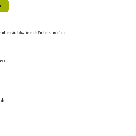
r
nkorb sind abweichende Endpreise möglich.
ren
nk