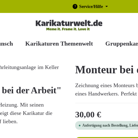
Service/Hilfe
unsch
Karikaturen Themenwelt
Gruppenkar
Monteur bei 
Zeichnung eines Monteurs be
bei der Arbeit"
eines Handwerkers. Perfekt a
 Heizung. Mit seinen
Regulärer Preis:
30,00 €
igt diese Karikatur die
 lieben.
Anfertigung nach Bestellung, Liefe