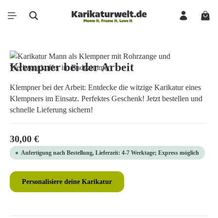
Zum Hauptinhalt springen
Ware
Bildergalerie überspringen
Klempner bei der Arbeit
Klempner bei der Arbeit: Entdecke die witzige Karikatur eines
Klempners im Einsatz. Perfektes Geschenk! Jetzt bestellen und
schnelle Lieferung sichern!
Regulärer Preis:
30,00 €
Anfertigung nach Bestellung, Lieferzeit: 4-7 Werktage; Express möglich
Personalisiere deine Karikatur