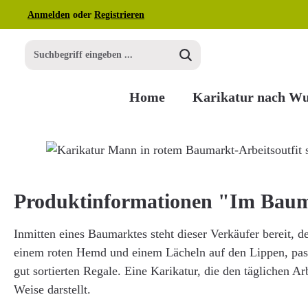
Anmelden
oder
Registrieren
m Hauptinhalt springen
Zur Suche springen
Zur Hauptnavigation springen
Home
Karikatur nach W
Bildergalerie überspringen
Produktinformationen "Im Bau
Inmitten eines Baumarktes steht dieser Verkäufer bereit, 
einem roten Hemd und einem Lächeln auf den Lippen, pass
gut sortierten Regale. Eine Karikatur, die den täglichen A
Weise darstellt.