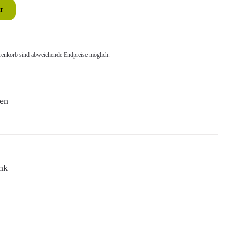
r
nkorb sind abweichende Endpreise möglich.
ren
nk