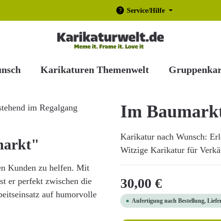
Service/Hilfe
unsch
Karikaturen Themenwelt
Gruppenkar
Im Baumark
Karikatur nach Wunsch: Erl
markt"
Witzige Karikatur für Verkäu
den Kunden zu helfen. Mit
Regulärer Preis:
30,00 €
t er perfekt zwischen die
rbeitseinsatz auf humorvolle
Anfertigung nach Bestellung, Liefe