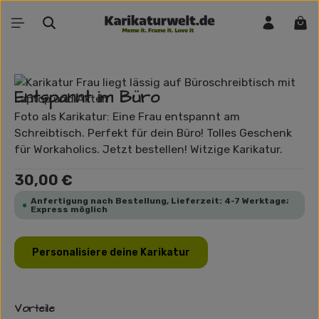
Zum Hauptinhalt springen
War
Bildergalerie überspringen
Entspannt im Büro
Foto als Karikatur: Eine Frau entspannt am
Schreibtisch. Perfekt für dein Büro! Tolles Geschenk
für Workaholics. Jetzt bestellen! Witzige Karikatur.
Regulärer Preis:
30,00 €
Anfertigung nach Bestellung, Lieferzeit: 4-7 Werktage;
Express möglich
Personalisiere deine Karikatur
Vorteile