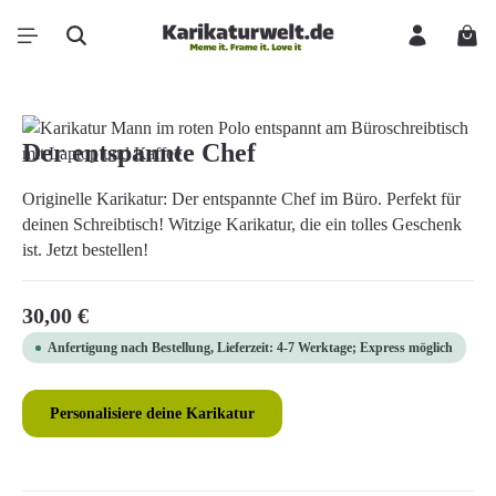
Zum Hauptinhalt springen
Ware
Bildergalerie überspringen
Der entspannte Chef
Originelle Karikatur: Der entspannte Chef im Büro. Perfekt für
deinen Schreibtisch! Witzige Karikatur, die ein tolles Geschenk
ist. Jetzt bestellen!
Regulärer Preis:
30,00 €
Anfertigung nach Bestellung, Lieferzeit: 4-7 Werktage; Express möglich
Personalisiere deine Karikatur